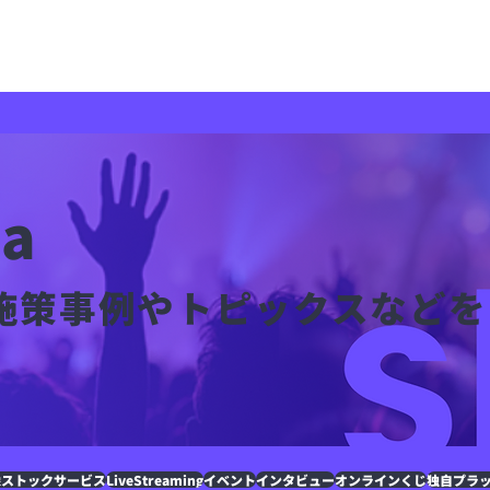
sheetaの強み
導入実績
sheetaMedia
プロダクト紹介
ia
施策事例やトピックスなどを
像ストックサービス
LiveStreaming
イベント
インタビュー
オンラインくじ
独自プラ