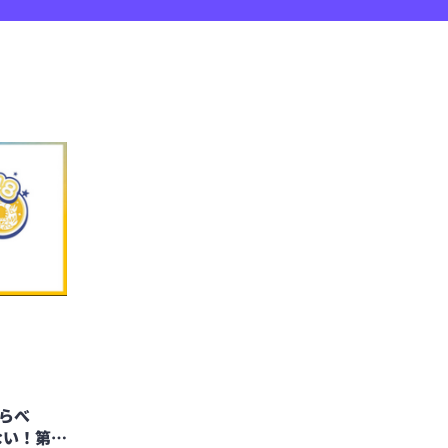
ならべ
ない！第2