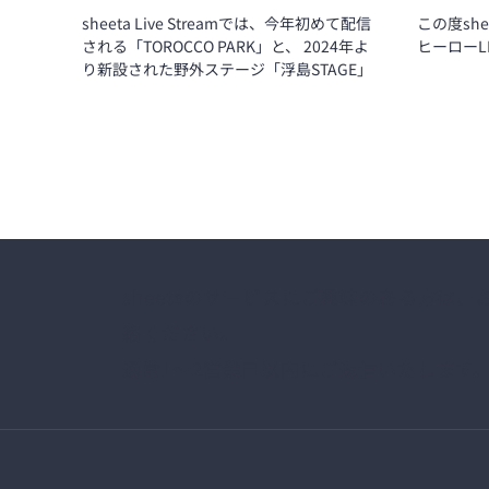
sheeta Live Streamでは、今年初めて配信
この度sh
される「TOROCCO PARK」と、 2024年よ
ヒーローL
り新設された野外ステージ「浮島STAGE」
の模様を、 3日間にわたり独占生中継でお
届けします！
sheetaのサービスにご興味のある方は
絡ください。
通常1～2営業日以内にご返信いたします