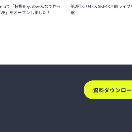
回STU48＆SKE48合同ライ
eetaで「特撮Boyzのみんなで作る
第2回STU48＆SKE48合同ライ
IVE」をオープンしました！
継！
、お問い合わせフォームよりご連
資料ダウンロー
。