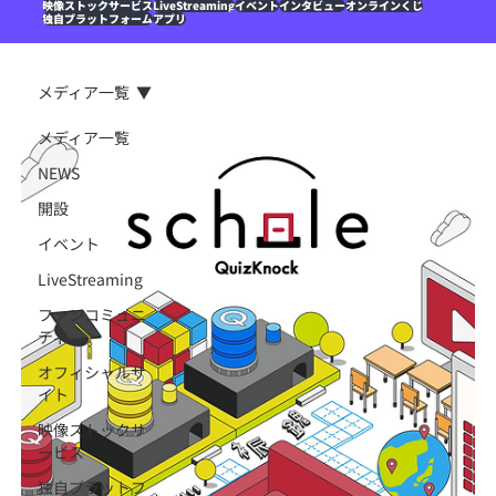
映像ストックサービス
LiveStreaming
イベント
インタビュー
オンラインくじ
独自プラットフォーム
アプリ
メディア一覧
メディア一覧
NEWS
開設
イベント
LiveStreaming
ファンコミュニ
ティ
オフィシャルサ
イト
映像ストックサ
ービス
独自プラットフ