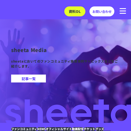
資料DL
お問い合わせ
sheeta Media
sheetaにおいてのファンコミュニティ施策事例やトピックスなどをご
紹介します。
記事一覧
ファンコミュニティ
NEWS
オフィシャルサイト
動画配信
チケット
グッズ