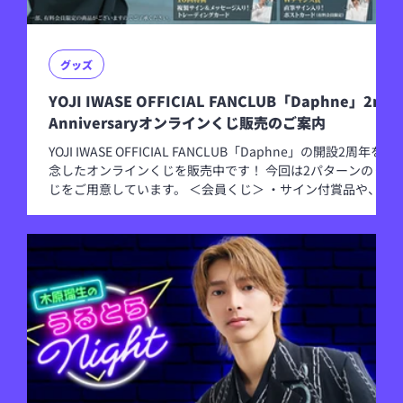
グッズ
YOJI IWASE OFFICIAL FANCLUB「Daphne」2nd
Anniversaryオンラインくじ販売のご案内
YOJI IWASE OFFICIAL FANCLUB「Daphne」の開設2周年を記
念したオンラインくじを販売中です！ 今回は2パターンのく
じをご用意しています。 ＜会員くじ＞ ・サイン付賞品や、撮
りおろしボイスを含む豪華ラインナップ！ ・Wチャンス賞
（抽選50名）の「直筆サイン&メッセージ入り！ポストカー
ド」も会員様限定の特典です！ ※YOJI IWASE OFFICIAL
FANCLUB 「Daphne」の有料会員登録が必要となります。
（月額会員、年額会員いずれも対象です。） ＜通常くじ＞ ・
会員限定賞品を除いたラインナップです。 ※アカウント登録
（無料）のみでどなたでもご参加いただけます。