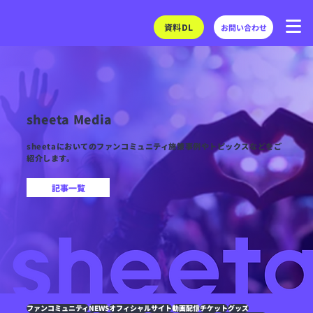
資料DL
お問い合わせ
sheeta Media
sheetaにおいてのファンコミュニティ施策事例やトピックスなどをご
紹介します。
記事一覧
ファンコミュニティ
NEWS
オフィシャルサイト
動画配信
チケット
グッズ