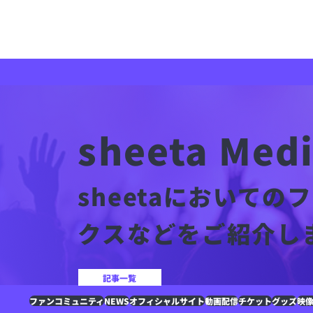
sheeta Med
sheetaにおいて
クスなどをご紹介し
記事一覧
ファンコミュニティ
NEWS
オフィシャルサイト
動画配信
チケット
グッズ
映