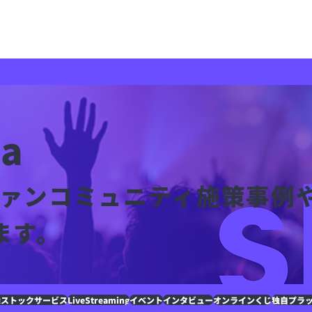
sheetaの強み
導入実績
sheetaMedia
プロダクト紹介
ia
のファンコミュニティ施策事例
ます。
像ストックサービス
LiveStreaming
イベント
インタビュー
オンラインくじ
独自プラ