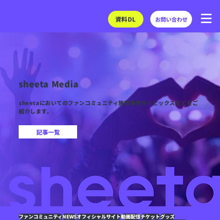
資料DL
お問い合わせ
sheeta Media
sheetaにおいてのファンコミュニティ施策事例やトピックスなどをご
紹介します。
記事一覧
ファンコミュニティ
NEWS
オフィシャルサイト
動画配信
チケット
グッズ