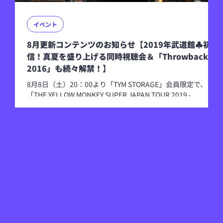
イベント
8月更新コンテンツのお知らせ【2019年武道館♣初配
信！真夏を盛り上げる同時視聴会＆「Throwback to
2016」も続々解禁！】
8月8日（土）20：00より「TYM STORAGE」会員限定で、
「THE YELLOW MONKEY SUPER JAPAN TOUR 2019 -
GRATEFUL SPOONFUL- ♣CLOVER」を楽しめるオンライン同
時視聴会を実施します！ 2019年に20万人を動員した全国アリ
ーナツアー「THE YELLOW MONKEY SUPER JAPAN TOUR
2019 -GRATEFUL SPOONFUL-」より、8月8日・日本武道館公
演を収録。 「♦♥♣♠」4パターンのセットリストで挑んだ
本ツアーにおいては「♣」（クローバー）公演にあたり、9th
Album『9999』の楽曲を中心に「自然、植物、生物」 をイメ
ージした構成となっている。