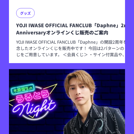
グッズ
YOJI IWASE OFFICIAL FANCLUB「Daphne」2nd
Anniversaryオンラインくじ販売のご案内
YOJI IWASE OFFICIAL FANCLUB「Daphne」の開設2周年を記
念したオンラインくじを販売中です！ 今回は2パターンのく
じをご用意しています。 ＜会員くじ＞ ・サイン付賞品や、撮
りおろしボイスを含む豪華ラインナップ！ ・Wチャンス賞
（抽選50名）の「直筆サイン&メッセージ入り！ポストカー
ド」も会員様限定の特典です！ ※YOJI IWASE OFFICIAL
FANCLUB 「Daphne」の有料会員登録が必要となります。
（月額会員、年額会員いずれも対象です。） ＜通常くじ＞ ・
会員限定賞品を除いたラインナップです。 ※アカウント登録
（無料）のみでどなたでもご参加いただけます。