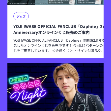
グッズ
YOJI IWASE OFFICIAL FANCLUB「Daphne」2nd
Anniversaryオンラインくじ販売のご案内
YOJI IWASE OFFICIAL FANCLUB「Daphne」の開設2周年を記
念したオンラインくじを販売中です！ 今回は2パターンのく
じをご用意しています。 ＜会員くじ＞ ・サイン付賞品や、撮
りおろしボイスを含む豪華ラインナップ！ ・Wチャンス賞
（抽選50名）の「直筆サイン&メッセージ入り！ポストカー
ド」も会員様限定の特典です！ ※YOJI IWASE OFFICIAL
FANCLUB 「Daphne」の有料会員登録が必要となります。
（月額会員、年額会員いずれも対象です。） ＜通常くじ＞ ・
会員限定賞品を除いたラインナップです。 ※アカウント登録
（無料）のみでどなたでもご参加いただけます。