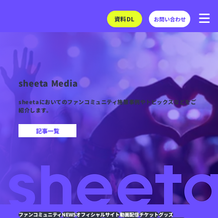
資料DL
お問い合わせ
sheeta Media
sheetaにおいてのファンコミュニティ施策事例やトピックスなどをご
紹介します。
記事一覧
ファンコミュニティ
NEWS
オフィシャルサイト
動画配信
チケット
グッズ