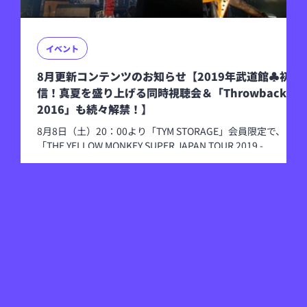
イベント
8月更新コンテンツのお知らせ【2019年武道館♣初配
信！真夏を盛り上げる同時視聴会＆「Throwback to
2016」も続々解禁！】
8月8日（土）20：00より「TYM STORAGE」会員限定で、
「THE YELLOW MONKEY SUPER JAPAN TOUR 2019 -
GRATEFUL SPOONFUL- ♣CLOVER」を楽しめるオンライン同
時視聴会を実施します！ 2019年に20万人を動員した全国アリ
ーナツアー「THE YELLOW MONKEY SUPER JAPAN TOUR
2019 -GRATEFUL SPOONFUL-」より、8月8日・日本武道館公
演を収録。 「♦♥♣♠」4パターンのセットリストで挑んだ
本ツアーにおいては「♣」（クローバー）公演にあたり、9th
Album『9999』の楽曲を中心に「自然、植物、生物」 をイメ
ージした構成となっている。